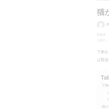
猫
P
監修者：
公開日：20
下痢を
ば緊急
Ta
下痢
猫の