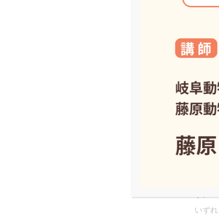
重減少
便(鮮
猫の
ストレ
ヒトと
トを迎
となり
異物の
飼い主
す。
いずれ