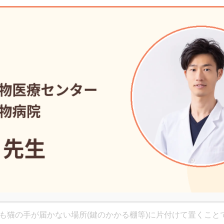
や食欲不振は通常は起こりません。小腸と違い、大腸で出血し
血便)が出ることがあります。
下痢の原因は？
スによる下痢
同様に猫もストレスによって下痢になることがあります。引っ
えるなどの生活環境の変化や、猫によっては来客や部屋の模様
下痢になることがあります。
誤飲・誤食が原因の下痢
様のお薬や殺虫剤、玉ねぎなどの中毒物質や紐などの異物を誤
も猫の手が届かない場所(鍵のかかる棚等)に片付けて置くこと