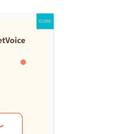
CLOSE
徴があります。便の
脂肪便が認められる
められ、重症化する
かかわる場合があり
も便が出にくい、ま
場合があります。体