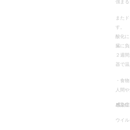
強まる
またド
す。
酸化に
臓に負
２週間
器で温
・食物
人間や
感染症
ウイル