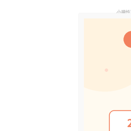
小腸性
回数は
形状は
ことも
おそれ
特に便
ます。
大腸性
粘液が
最大の
たは痛