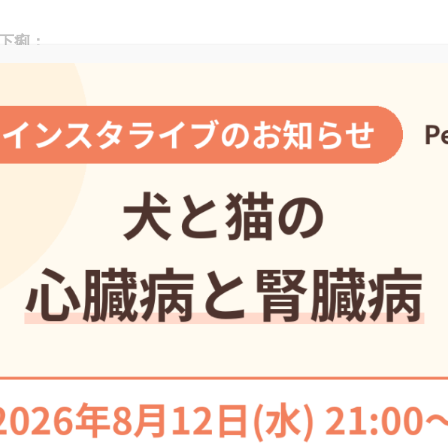
下痢：
増加しないことが多いですが１回の排便量が増加するという特
水様便から軟便まで様々ですが、未消化物や便が白っぽくなる
あります。下痢が慢性化すると食欲不振や体重減少、嘔吐が認
があります。
が黒っぽい場合は小腸で大量の出血がある可能性があり、命に
下痢：
混じった軟便が多く、通常未消化物等は認められません。
特徴は排便回数が増加することです。特に猫では便をしたくて
いなどの理由から便が出したくても出ない「しぶり」が起きる