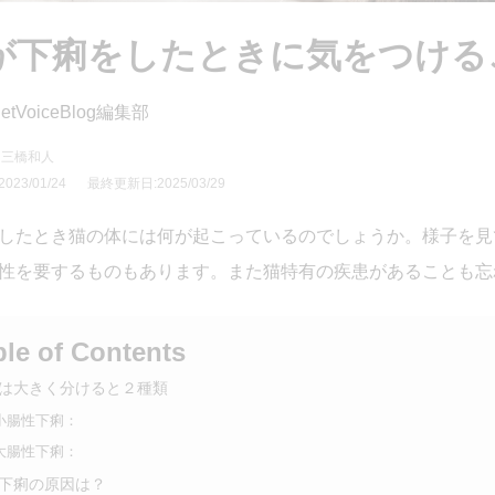
が下痢をしたときに気をつける
etVoiceBlog編集部
 三橋和人
23/01/24
最終更新日:2025/03/29
したとき猫の体には何が起こっているのでしょうか。様子を見
性を要するものもあります。また猫特有の疾患があることも忘
ble of Contents
は大きく分けると２種類
小腸性下痢：
大腸性下痢：
下痢の原因は？