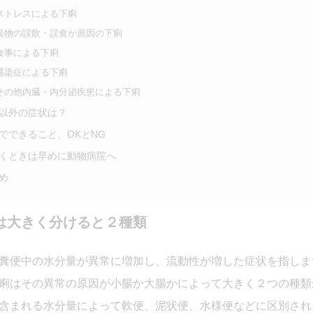
ストレスによる下痢
異物の誤飲・誤食が原因の下痢
食事による下痢
感染症による下痢
その他内臓・内分泌疾患による下痢
以外の症状は？
でできること、OKとNG
くときは早めに動物病院へ
め
は大きく分けると２種類
糞便中の水分量が異常に増加し、流動性が増した症状を指しま
痢はその異常の原因が小腸か大腸かによって大きく２つの種類
含まれる水分量によって軟便、泥状便、水様便などに区別され