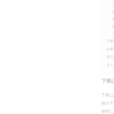
下痢
お家
長引
まと
下痢
下痢は
猫の下
便時に