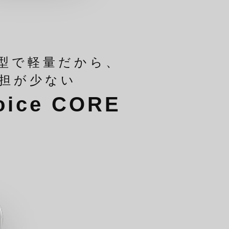
型で軽量だから、
担が少ない
oice CORE