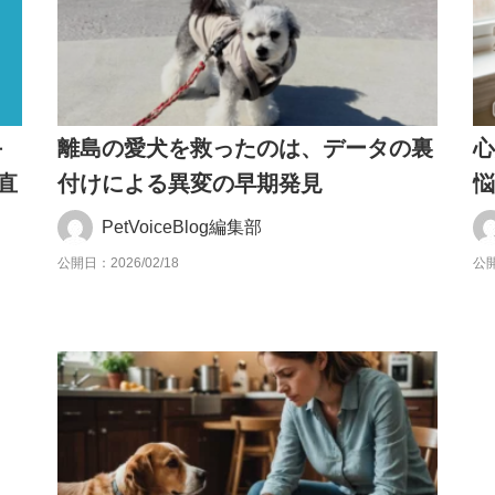
手
離島の愛犬を救ったのは、データの裏
直
付けによる異変の早期発見
PetVoiceBlog編集部
公開日：2026/02/18
公開