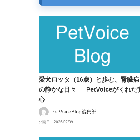
愛犬ロッタ（16歳）と歩む、腎臓病
の静かな日々 — PetVoiceがくれた
心
PetVoiceBlog編集部
公開日：2026/07/09