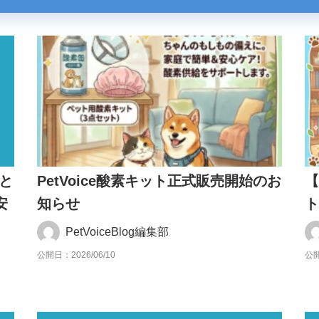
と
PetVoice酸素キット正式販売開始のお
【
安
知らせ
PetVoiceBlog編集部
公開日：2026/06/10
公開