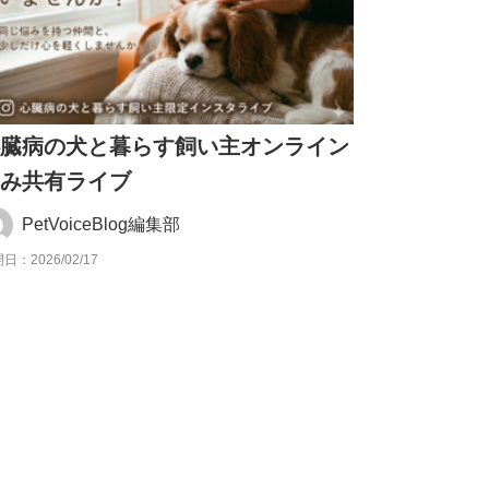
心臓病の犬と暮らす飼い主オンライン
悩み共有ライブ
PetVoiceBlog編集部
日：2026/02/17