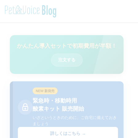
かんたん導入セットで初期費用が半額！
注文する
NEW 新発売
緊急時・移動時用
酸素キット 販売開始
いざというときのために、ご自宅に備えておき
ましょう
詳しくはこちら →