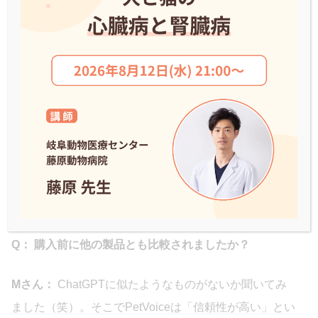
利そうだな」と思っていたんですが、実際に購入を決め
たきっかけは別にあって。
ロッタは緊張しやすい子で、
病院に行くと心拍数がすごく上がってしまう
んです。先
生にも「家では本当にこんなことない？」と疑われるほ
どでした。「一生に打てる心拍数の総量はだいたい決ま
っている」とも教えてもらっていたので、病院で毎回バ
クバクしているのが気になっていました。「家でリラッ
クスしている時は本当はどのくらいなんだろう」とずっ
と気になっていたところに、またインスタで流れてき
て、「これはもう使ってみよう」と。
Q： 購入前に他の製品とも比較されましたか？
Mさん：
ChatGPTに似たようなものがないか聞いてみ
ました（笑）。そこでPetVoiceは「信頼性が高い」とい