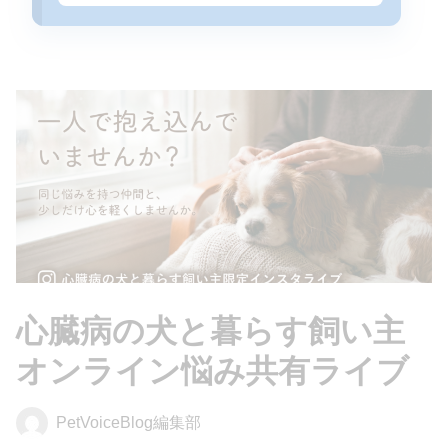
心臓病の犬と暮らす飼い主
オンライン悩み共有ライブ
PetVoiceBlog編集部