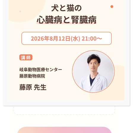
た。
見た目には見逃しそうな異変の裏で、
スコアは確実に上昇。
この「数値の裏付け」が背中を押し、即座
に本土へ飛ぶフライトを決断。早期発見の
おかげで、肺水腫の危機を脱しました。
「あと10年は一緒にいたい」という願い
を、テクノロジーによる可視化が支えた瞬
間でした。