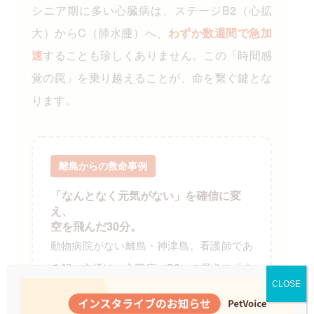
シニア期に多い心臓病は、ステージB2（心拡
大）からC（肺水腫）へ、
わずか数週間で急加
速
することも珍しくありません。この「時間感
覚の罠」を乗り越えることが、命を繋ぐ鍵とな
ります。
離島からの救命事例
「なんとなく元気がない」を確信に変
え、
空を飛んだ30分。
動物病院がない離島・神津島。看護師であ
る飼い主様は、心臓病（B2）の愛犬の「少
CLOSE
し食欲がない」という小さな変化を、
PetVoiceの
呼吸変動スコア
で確認しまし