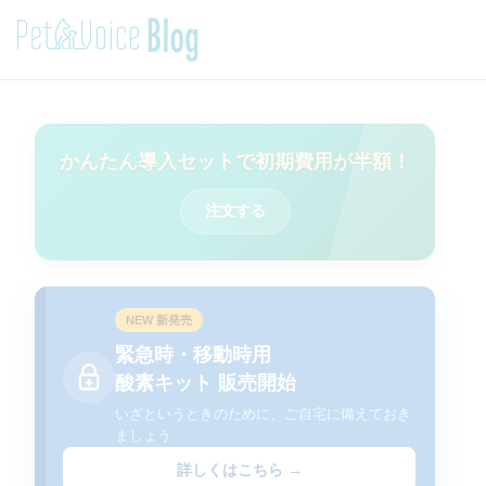
かんたん導入セットで初期費用が半額！
注文する
NEW 新発売
緊急時・移動時用
酸素キット 販売開始
いざというときのために、ご自宅に備えておき
ましょう
詳しくはこちら →