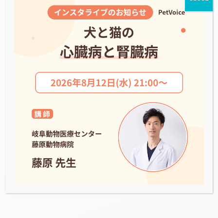
九州⼤学⼤学院を修了後、電気設計エンジニア
としてソニーでXperiaスマートフォン開発に従
事。組み込みシステム開発会社への転職を経
て、現在はPetVoice CTOとしてハードウェア
からアプリ開発まで技術全般をリード。
PetVoice創業前に事業構想を聞き、自分の経
験・専門性を活かせるだけでなく、その先に大
きな社会的意義があると感じ創業期から参画し
ました。ペットの健康管理デバイスとして世界
トップレベルの製品を開発し、一匹でも多くの
愛犬愛猫の健康な毎日に貢献していきます。