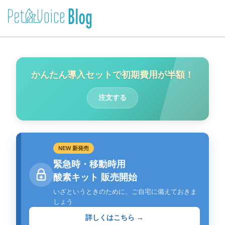
かんたん導入セットで初期費用が半額！
注文する
NEW 新発売
緊急時・移動時用
酸素キット 販売開始
いざというときのために、ご自宅に備えておきま
しょう
詳しくはこちら →