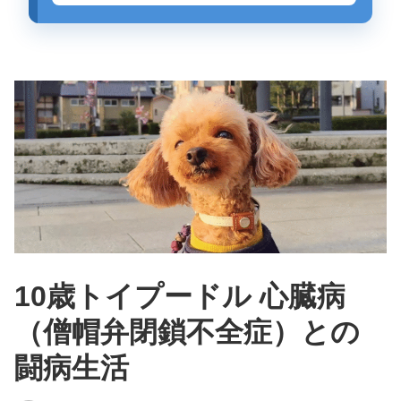
10歳トイプードル 心臓病
（僧帽弁閉鎖不全症）との
闘病生活