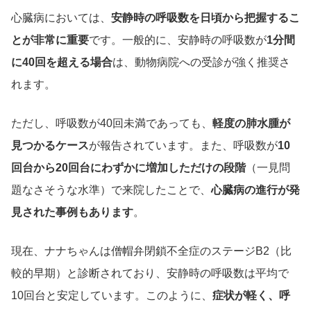
心臓病においては、
安静時の呼吸数を日頃から把握するこ
とが非常に重要
です。一般的に、安静時の呼吸数が
1分間
に40回を超える場合
は、動物病院への受診が強く推奨さ
れます。
ただし、呼吸数が40回未満であっても、
軽度の肺水腫が
見つかるケース
が報告されています。また、呼吸数が
10
回台から20回台にわずかに増加しただけの段階
（一見問
題なさそうな水準）で来院したことで、
心臓病の進行が発
見された事例もあります
。
現在、ナナちゃんは僧帽弁閉鎖不全症のステージB2（比
較的早期）と診断されており、安静時の呼吸数は平均で
10回台と安定しています。このように、
症状が軽く、呼