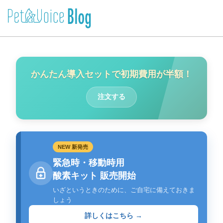
かんたん導入セットで初期費用が半額！
注文する
NEW 新発売
緊急時・移動時用
酸素キット 販売開始
いざというときのために、ご自宅に備えておきま
しょう
詳しくはこちら →