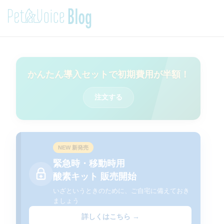
かんたん導入セットで初期費用が半額！
注文する
NEW 新発売
緊急時・移動時用
酸素キット 販売開始
いざというときのために、ご自宅に備えておき
ましょう
詳しくはこちら →