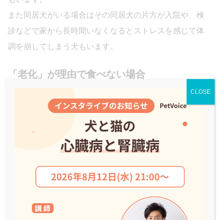
また同居犬がいる場合はその同居犬の片方が入院や、検
診などで家から長時間いなくなるとストレスを感じて体
調を崩してしまう犬もいます。
「老化」が理由で食べない場合
CLOSE
シニア犬と暮らしていている場合、ご飯を食べなくなっ
てしまったらとても心配ですよね。
高齢期になると人と同様に犬も筋力や消化機能が低下
し、徐々に食べられる食事の量が減っていきます。
ただし、病気が理由のこともあるので、日ごろから注意
して観察をしましょう。
特に食事制限をしていないのに1ヶ月で5％以上の体重
減少がみられている場合、何らかの病気が潜んでいるか