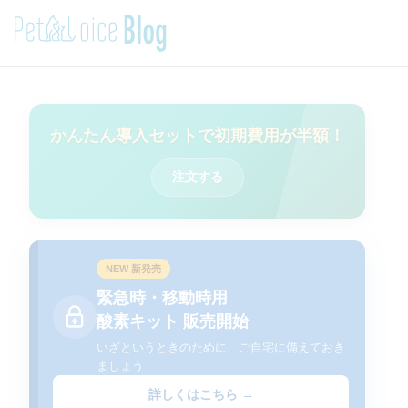
かんたん導入セットで初期費用が半額！
注文する
NEW 新発売
緊急時・移動時用
酸素キット 販売開始
いざというときのために、ご自宅に備えておき
ましょう
詳しくはこちら →