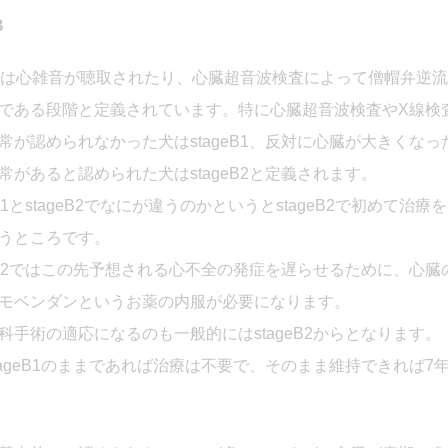
B
geBは心雑音が聴取されたり、心臓超音波検査によって僧帽弁逆
である段階と定義されています。特に心臓超音波検査やX線検
常が認められなかった犬はstageB1、反対に心臓が大きくな
常があると認められた犬はstageB2と定義されます。
geB1とstageB2でなにが違うのかというとstageB2で初めて治
うところです。
geB2ではこの先予想される心不全の発症を遅らせるために、心
モベンダンというお薬の内服が必要になります。
科手術の適応になるのも一般的にはstageB2からとなります。
tageB1のままであれば治療は不要で、そのまま維持できれば7