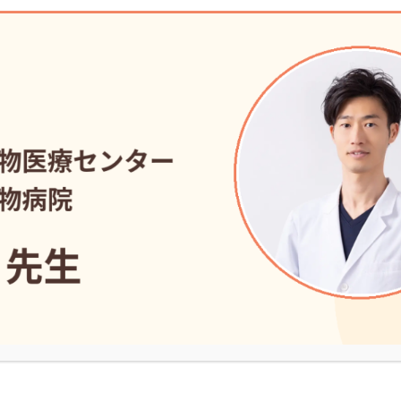
A
geAは心雑音など心臓自体の異常は認められないが、今後発症す
る犬種であるとガイドライン上は定義されています。
言うと先述した好発犬種であるキャバリア・キング・チャール
フンド、ミニチュア/トイ・プードル等の小型犬は生まれた瞬間か
グされているということになります。
階では特に症状はありませんが少なくとも1年に1回は獣医師
されています。
ャバリアは他の犬種よりも早期に僧帽弁閉鎖不全症を発症しや
なんと1歳未満での発症の報告もあります)、11歳を超えるとほぼ
する報告もあります。【１,2】
歳での発症報告が多く、5歳を過ぎたら年に一度程度の定期検査