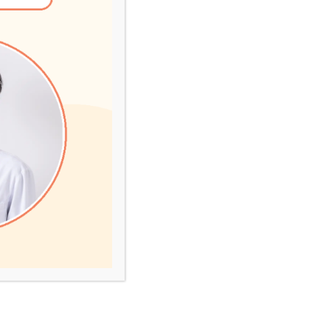
るリスクが高いとさ
ズ・スパニエルやダ
らstageAにステ
による聴診を受ける
すいことが知られて
100%の発症率であ
が推奨されます。