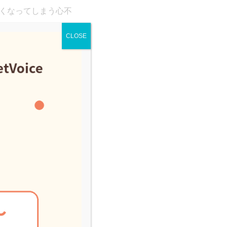
くなってしまう心不
CLOSE
が貯留し、弁がブヨ
ますが、詳しい原因
スパニエルやダック
されています。
lines for the
in dog)では胸部X線検査およ
状などから