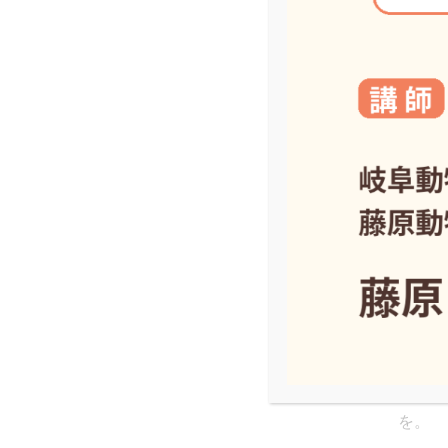
stage
sta
れてい
簡単に
ックス
ージン
この段
べきと
特にキ
おり(
ったと
4〜6
を。