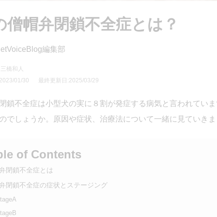
の僧帽弁閉鎖不全症とは？
etVoiceBlog編集部
 三橋和人
23/01/30
最終更新日:2025/03/29
閉鎖不全症は小型犬の実に８割が発症する病気と言われていま
のでしょうか。原因や症状、治療法について一緒に見ていきま
ble of Contents
弁閉鎖不全症とは
弁閉鎖不全症の症状とステージング
tageA
tageB