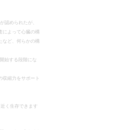
流が認められたが、
査によって心臓の構
ったなど、何らかの構
療を開始する段階にな
臓の収縮力をサポート
年近く生存できます