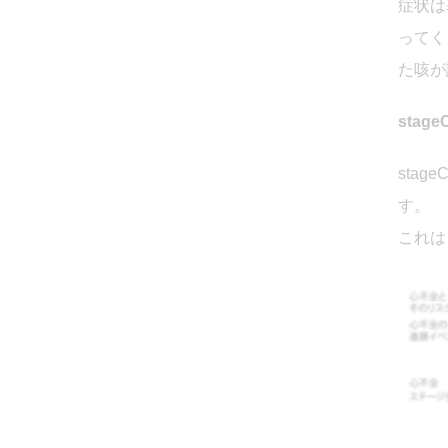
症状は
ってく
た咳が
stage
sta
す。
これは