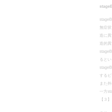
stage
sta
無症状
造に異
造的異
sta
るとい
sta
するピ
また外
一方s
【３】