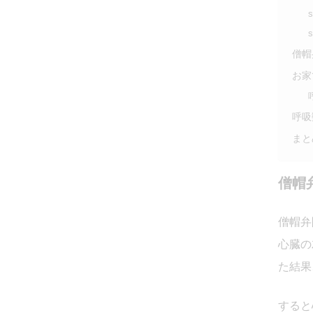
s
s
僧帽
お家
呼吸
まと
僧帽
僧帽弁
心臓の
た結果
すると