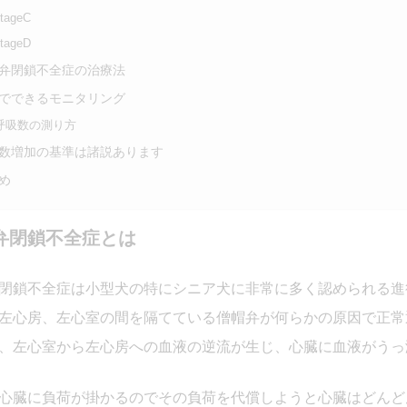
tageC
tageD
弁閉鎖不全症の治療法
でできるモニタリング
呼吸数の測り方
数増加の基準は諸説あります
め
弁閉鎖不全症とは
閉鎖不全症は小型犬の特にシニア犬に非常に多く認められる進
左心房、左心室の間を隔てている僧帽弁が何らかの原因で正常
、左心室から左心房への血液の逆流が生じ、心臓に血液がうっ
心臓に負荷が掛かるのでその負荷を代償しようと心臓はどんど