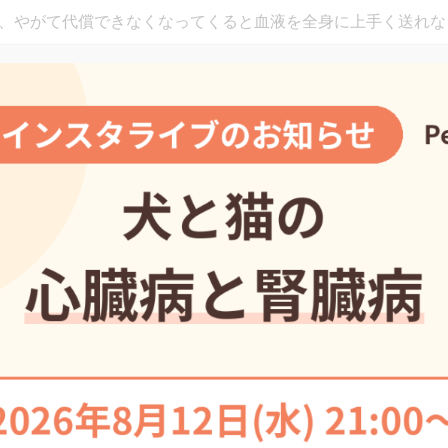
、やがて代償できなくなってくると血液を全身に上手く送れな
ばれる状態になってしまいます。
帽弁粘液腫様変性と呼ばれる僧帽弁閉鎖不全症は僧帽弁に粘液
なってしまうことで、上手く閉じなくなった結果として発症し
っていません。好発犬種はキャバリア・キング・チャールズ・
ド、ミニチュア/トイ・プードル、チワワ等の小型犬に多いと
弁閉鎖不全症の症状とステージング
獣医内科学会が発行しているガイドライン(ACVIM Consensus guide
osis and treatment of myxomatous mitral valve disease 
超音波検査によって評価される心臓の大きさや、実際の臨床症
1,B2,C,Dの5段階にステージングすることを推奨しています。