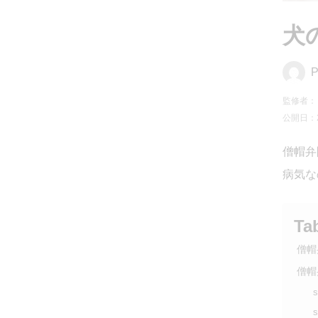
犬
P
監修者：
公開日：20
僧帽弁
病気な
Ta
僧帽
僧帽
s
s