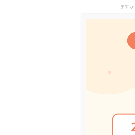
ますが
全と呼
特に僧
ブヨに
はわか
スフン
僧帽
アメリカ
diagn
び心臓
A,B