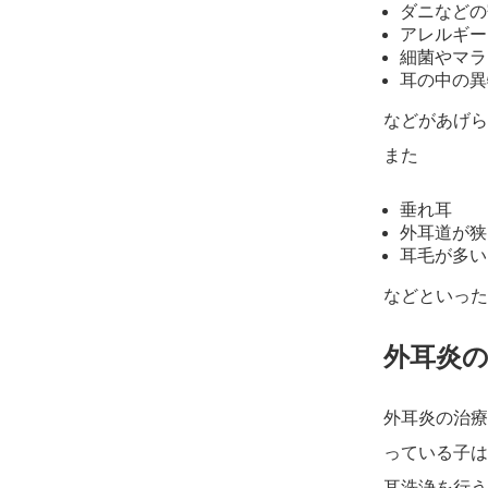
ダニなどの
アレルギー
細菌やマラ
耳の中の異
などがあげら
また
垂れ耳
外耳道が狭
耳毛が多い
などといった
外耳炎
外耳炎の治療
っている子は
耳洗浄を行う