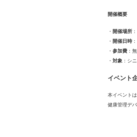
開催概要
・
開催場所
：
・
開催日時
：
・
参加費
：無
・
対象
：シニ
イベント
本イベントは
健康管理デバ