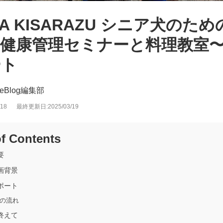
WA KISARAZU シニア犬のた
健康管理セミナーと料理教室〜
ート
iceBlog編集部
18
最終更新日:2025/03/19
of Contents
要
画背景
ポート
の流れ
終えて