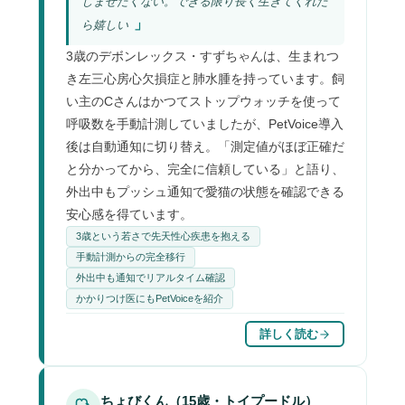
しませたくない。できる限り長く生きてくれた
ら嬉しい
3歳のデボンレックス・すずちゃんは、生まれつ
き左三心房心欠損症と肺水腫を持っています。飼
い主のCさんはかつてストップウォッチを使って
呼吸数を手動計測していましたが、PetVoice導入
後は自動通知に切り替え。「測定値がほぼ正確だ
と分かってから、完全に信頼している」と語り、
外出中もプッシュ通知で愛猫の状態を確認できる
安心感を得ています。
3歳という若さで先天性心疾患を抱える
手動計測からの完全移行
外出中も通知でリアルタイム確認
かかりつけ医にもPetVoiceを紹介
詳しく読む
ちょびくん（15歳・トイプードル）