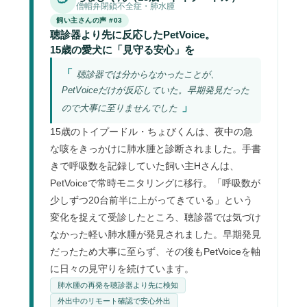
僧帽弁閉鎖不全症・肺水腫
飼い主さんの声 #03
聴診器より先に反応したPetVoice。
15歳の愛犬に「見守る安心」を
聴診器では分からなかったことが、
PetVoiceだけが反応していた。早期発見だった
ので大事に至りませんでした
15歳のトイプードル・ちょびくんは、夜中の急
な咳をきっかけに肺水腫と診断されました。手書
きで呼吸数を記録していた飼い主Hさんは、
PetVoiceで常時モニタリングに移行。「呼吸数が
少しずつ20台前半に上がってきている」という
変化を捉えて受診したところ、聴診器では気づけ
なかった軽い肺水腫が発見されました。早期発見
だったため大事に至らず、その後もPetVoiceを軸
に日々の見守りを続けています。
肺水腫の再発を聴診器より先に検知
外出中のリモート確認で安心外出