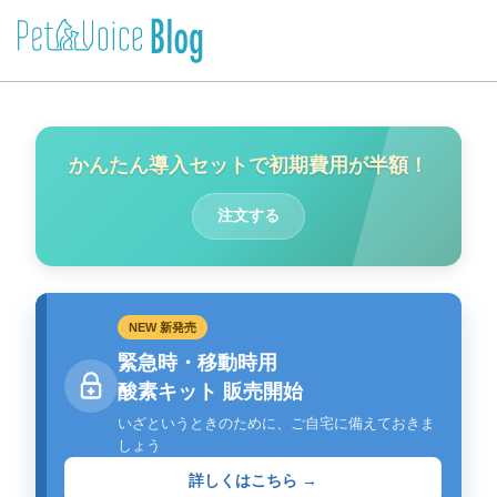
かんたん導入セットで初期費用が半額！
注文する
NEW 新発売
緊急時・移動時用
酸素キット 販売開始
いざというときのために、ご自宅に備えておきま
しょう
詳しくはこちら →