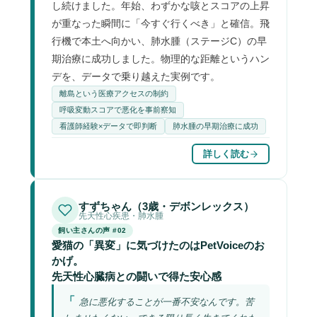
し続けました。年始、わずかな咳とスコアの上昇
が重なった瞬間に「今すぐ行くべき」と確信。飛
行機で本土へ向かい、肺水腫（ステージC）の早
期治療に成功しました。物理的な距離というハン
デを、データで乗り越えた実例です。
離島という医療アクセスの制約
呼吸変動スコアで悪化を事前察知
看護師経験×データで即判断
肺水腫の早期治療に成功
詳しく読む
すずちゃん（3歳・デボンレックス）
先天性心疾患・肺水腫
飼い主さんの声 #02
愛猫の「異変」に気づけたのはPetVoiceのお
かげ。
先天性心臓病との闘いで得た安心感
急に悪化することが一番不安なんです。苦