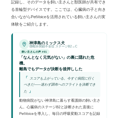
記録し、そのデータを飼い主さんと獣医師が共有でき
る首輪型デバイスです。ここでは、心臓病の子と向き
合いながらPetVoiceを活用されている飼い主さんの実
体験をご紹介します。
神津島のミックス犬
僧帽弁閉鎖不全症 ステージB2→C
飼い主さんの声 #01
「なんとなく元気がない」の裏に隠れた危
機。
離島でもデータが決断を後押しした
スコアも上がっている。今すぐ病院に行く
べきだ——迷わず調布へのフライトを決断でき
た
動物病院がない神津島に暮らす看護師の飼い主さ
ん。心臓病のステージB2と診断された直後に
PetVoiceを導入し、毎日の呼吸変動スコアを記録