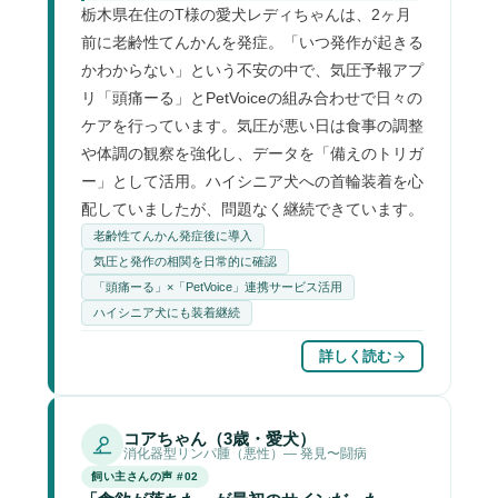
栃木県在住のT様の愛犬レディちゃんは、2ヶ月
前に老齢性てんかんを発症。「いつ発作が起きる
かわからない」という不安の中で、気圧予報アプ
リ「頭痛ーる」とPetVoiceの組み合わせで日々の
ケアを行っています。気圧が悪い日は食事の調整
や体調の観察を強化し、データを「備えのトリガ
ー」として活用。ハイシニア犬への首輪装着を心
配していましたが、問題なく継続できています。
老齢性てんかん発症後に導入
気圧と発作の相関を日常的に確認
「頭痛ーる」×「PetVoice」連携サービス活用
ハイシニア犬にも装着継続
詳しく読む
コアちゃん（3歳・愛犬）
消化器型リンパ腫（悪性）— 発見〜闘病
飼い主さんの声 #02