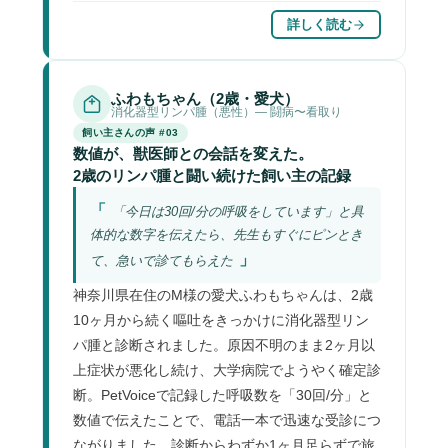
詳しく読む
ふわもちゃん（2歳・愛犬）
消化器型リンパ腫（悪性）— 闘病〜看取り
飼い主さんの声 #03
数値が、獣医師との会話を変えた。
2歳のリンパ腫と闘い続けた飼い主の記録
「今日は30回/分の呼吸をしています」と具
体的な数字を伝えたら、先生もすぐにピンとき
て、急いで診てもらえた
神奈川県在住のM様の愛犬ふわもちゃんは、2歳
10ヶ月から続く嘔吐をきっかけに消化器型リン
パ腫と診断されました。原因不明のまま2ヶ月以
上症状が悪化し続け、大学病院でようやく確定診
断。PetVoiceで記録した呼吸数を「30回/分」と
数値で伝えたことで、電話一本で迅速な受診につ
ながりました。診断からわずか1ヶ月足らずで旅