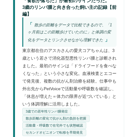
「食欲が落ちた」が最初のサインだった。
3歳のリンパ腫と向き合った飼い主の記録【前
編】
散歩の距離をデータで比較できるので、「1
ヶ月前はこの距離歩けていたのに」と体調の変
化をデータとリンクさせながら理解できた
東京都在住のアスカさんの愛犬コアちゃんは、3
歳という若さで消化器型悪性リンパ腫と診断され
ました。最初のサインは「ドライフードを食べな
くなった」という小さな変化。血液検査とエコー
で発見後、複数の抗がん剤治療を経験。仕事中も
外出先からPetVoiceで活動量や呼吸数を確認し、
「休息が増えた＝体力の限界が近づいている」と
いう体調理解に活用しました。
3歳での若年性リンパ腫発症
散歩距離の変化で抗がん剤の負担を把握
活動量・呼吸数で在宅外でも状態確認
セカンドオピニオンで転移を早期発見