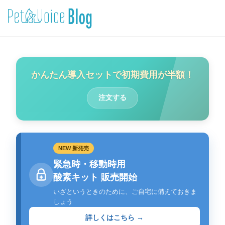
かんたん導入セットで初期費用が半額！
注文する
NEW 新発売
緊急時・移動時用
酸素キット 販売開始
いざというときのために、ご自宅に備えておきま
しょう
詳しくはこちら →