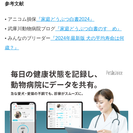
参考文献
• アニコム損保
『家庭どうぶつ白書2024』
• 武庫川動物病院ブログ
『家庭どうぶつ白書のすゝめ』
• みんなのブリーダー
『2024年最新版 犬の平均寿命は何
歳？』