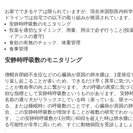
お家でできるケアは限られていますが、現在米国獣医内科学
ドラインでは自宅での以下の取り組みが推奨されています。
安静時呼吸数のモニタリング
投薬を適切なタイミング、用量、用法で必ず行うこと(投
イアンスの遵守)
食欲の有無のチェック、体重管理
食事管理
安静時呼吸数のモニタリング
僧帽弁閉鎖不全症などの心臓病が原因の肺水腫は、1度発症
り返し起こることが多いため、できるだけ早く異常に気づい
ことが救命率の向上に繋がります。 犬の呼吸の異変に気づ
効な指標として安静時呼吸数というものがあります。 安静
名前の通り犬がリラックスしている時（座っている、寝そべ
る、または睡眠時）の呼吸数のことです。心臓病が原因の肺
合、この安静時呼吸数が増加することが複数の研究でわかっ
す。 この安静時呼吸数が1分間に40回を超えた時は肺水腫
る可能性が非常に高いため、すぐに動物病院を受診しましょ