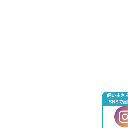
飼い主さ
SNSで