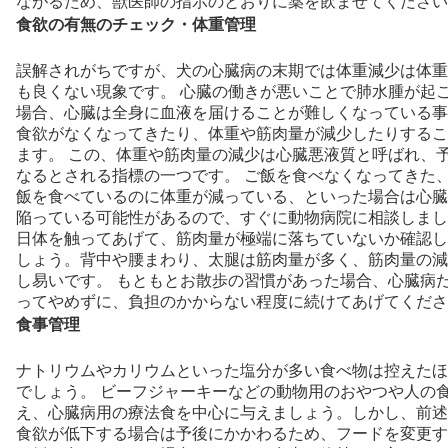
ながるため、獣医師の指示のとおりに薬を飲ませてください
食欲の有無のチェック・体重管理
誤解されがちですが、犬の心臓病の末期では体重減少は体重
も良くない現象です。 心臓の働きが悪いことで肺水腫が起
場合、心臓は全身に血液を届けることが難しくなっている事
食欲がなくなってきたり、体重や筋肉量が減少したりするこ
ます。 この、体重や筋肉量の減少は心臓悪液質と呼ばれ、
なるとされる指標の一つです。 ご飯を食べなくなってきた
飯を食べているのに体重が減っている、といった場合は心臓
陥っている可能性があるので、すぐに動物病院に相談しまし
日体を触ってあげて、筋肉量が極端に落ちていないか確認し
しょう。背中や腰まわり、太腿は筋肉量が多く、筋肉量の減
し易いです。 もともとお散歩の習慣があった場合、心臓病
ってやめずに、負担のかからない程度に続けてあげてくださ
食事管理
ナトリウムやカリウムといった塩分が多い食べ物は控えたほ
でしょう。 ビーフジャーキーなどの動物用のおやつや人の
え、心臓病用の療法食を中心に与えましょう。しかし、前述
食欲が低下する場合は予後にかかわるため、フードを変更す