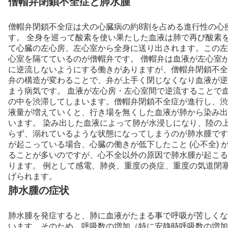
僧帽弁閉鎖不全症と肺水腫
僧帽弁閉鎖不全症は犬の心臓病の約8割を占める進行性の心
す。 全身を巡って酸素を使い果たした血液は肺で再び酸素
て心臓の左心房、左心室から全身に送り出されます。この左
心室を隔てているのが僧帽弁です。 僧帽弁は血液が左心室
に逆流しないようにする働きがありますが、僧帽弁閉鎖不全
弁の構造が変わることで、弁が上手く閉じなくなり血液が逆
まう病気です。 血液が左心房・左心室間で逆流することで
の中を渋滞してしまいます。僧帽弁閉鎖不全症が進行し、渋
液量が増えていくと、行き場を無くした血液が肺から染み出
います。 染み出した血液によって肺が水浸しになり、陸の
らず、溺れているような状態になってしまうのが肺水腫です
が起こっている場合、心臓の働きが低下したこと (心不全) 
ることが多いのですが、心不全以外の原因で肺水腫が起こる
ります。 例として感電、肺炎、重度の炎症、重度の気道閉
げられます。
肺水腫の症状
肺水腫を発症すると、肺に血液がたまる事で呼吸が苦しくな
います。そのため、呼吸数の増加（特に安静時呼吸数の増加