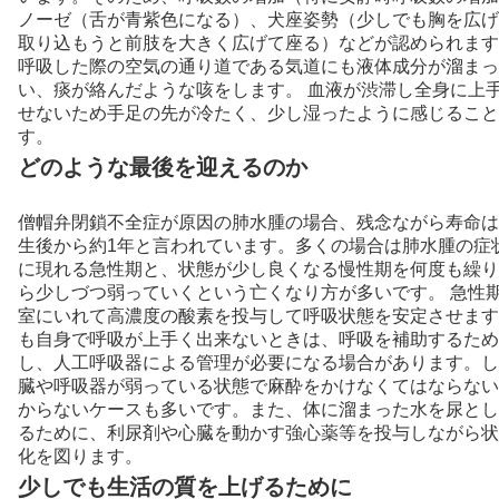
ノーゼ（舌が青紫色になる）、犬座姿勢（少しでも胸を広げ
取り込もうと前肢を大きく広げて座る）などが認められます
呼吸した際の空気の通り道である気道にも液体成分が溜まっ
い、痰が絡んだような咳をします。 血液が渋滞し全身に上
せないため手足の先が冷たく、少し湿ったように感じること
す。
どのような最後を迎えるのか
僧帽弁閉鎖不全症が原因の肺水腫の場合、残念ながら寿命は
生後から約1年と言われています。多くの場合は肺水腫の症
に現れる急性期と、状態が少し良くなる慢性期を何度も繰り
ら少しづつ弱っていくという亡くなり方が多いです。 急性
室にいれて高濃度の酸素を投与して呼吸状態を安定させます
も自身で呼吸が上手く出来ないときは、呼吸を補助するため
し、人工呼吸器による管理が必要になる場合があります。し
臓や呼吸器が弱っている状態で麻酔をかけなくてはならない
からないケースも多いです。また、体に溜まった水を尿とし
るために、利尿剤や心臓を動かす強心薬等を投与しながら状
化を図ります。
少しでも生活の質を上げるために