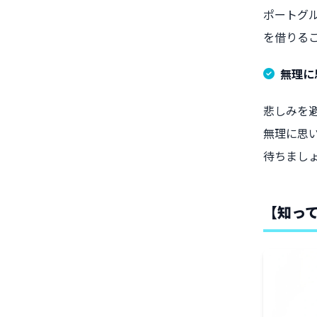
ポートグ
を借りる
無理に
悲しみを
無理に思
待ちまし
【知っ