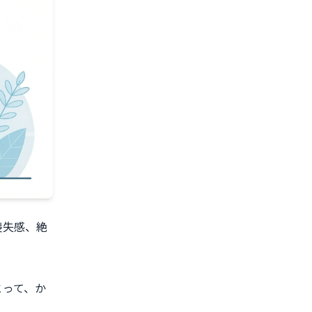
喪失感、絶
とって、か