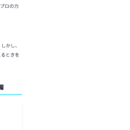
、プロの力
。しかし、
えるときを
備