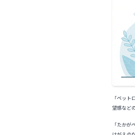
「ペット
望感など
「たかが
けがえの