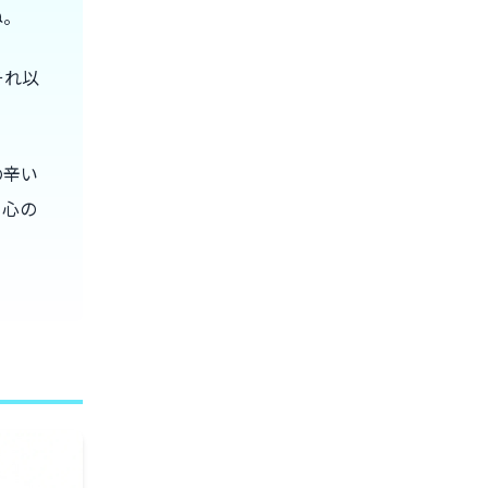
ね。
それ以
の辛い
る心の