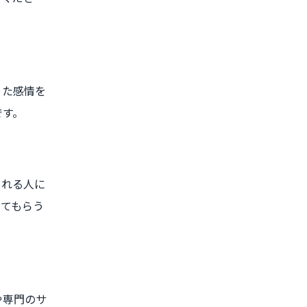
った感情を
です。
くれる人に
してもらう
や専門のサ