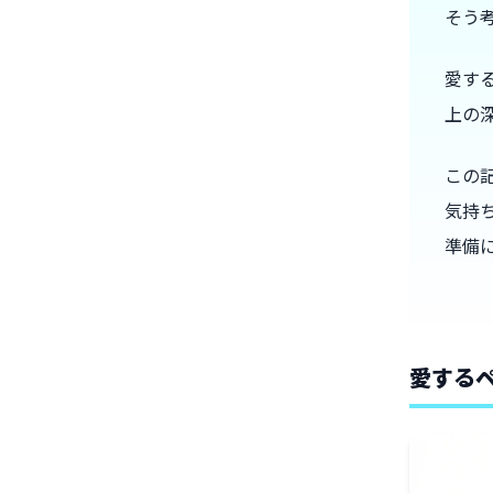
そう
愛す
上の
この
気持
準備
愛する