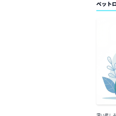
ペット
深い悲し