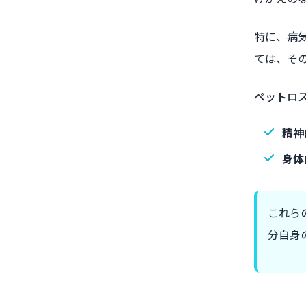
特に、病
ては、そ
ペットロ
精神
身体
これら
分自身