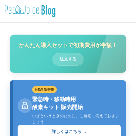
かんたん導入セットで初期費用が半額！
注文する
NEW 新発売
緊急時・移動時用
酸素キット 販売開始
いざというときのために、ご自宅に備えておきま
しょう
詳しくはこちら →