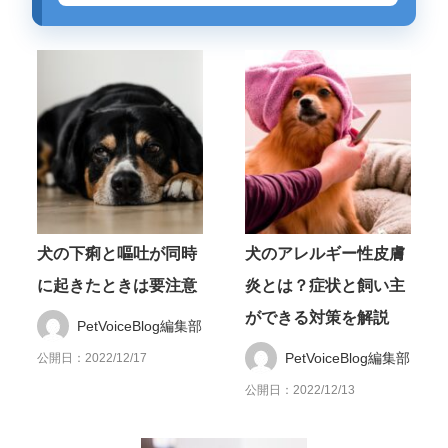
犬の下痢と嘔吐が同時
犬のアレルギー性皮膚
に起きたときは要注意
炎とは？症状と飼い主
ができる対策を解説
PetVoiceBlog編集部
PetVoiceBlog編集部
公開日：2022/12/17
公開日：2022/12/13