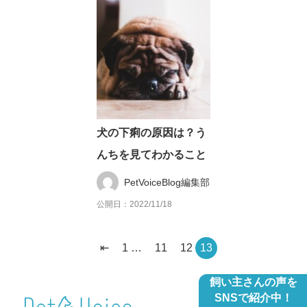
犬の下痢の原因は？う
んちを見てわかること
PetVoiceBlog編集部
公開日：2022/11/18
⇤
1
…
11
12
13
飼い主さんの声を
SNSで紹介中！