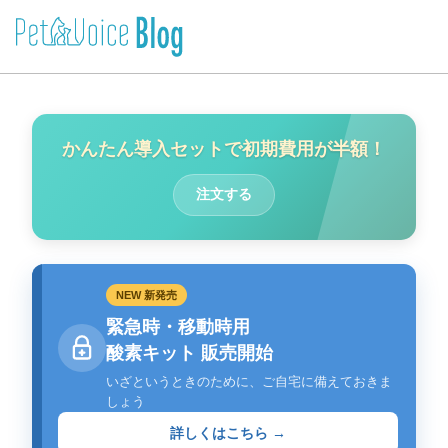
かんたん導入セットで初期費用が半額！
注文する
NEW 新発売
緊急時・移動時用
酸素キット 販売開始
いざというときのために、ご自宅に備えておきま
しょう
詳しくはこちら →