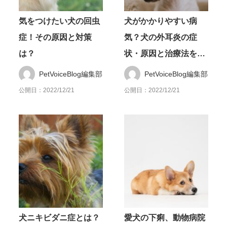
気をつけたい犬の回虫
犬がかかりやすい病
症！その原因と対策
気？犬の外耳炎の症
は？
状・原因と治療法を解
説
PetVoiceBlog編集部
PetVoiceBlog編集部
公開日：2022/12/21
公開日：2022/12/21
犬ニキビダニ症とは？
愛犬の下痢、動物病院