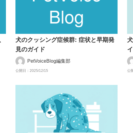
、
犬のクッシング症候群: 症状と早期発
見のガイド
PetVoiceBlog編集部
公開日：2025/12/15
公開