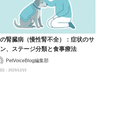
犬の腎臓病（慢性腎不全）：症状のサ
イン、ステージ分類と食事療法
PetVoiceBlog編集部
日：2025/12/15