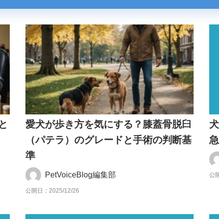
と
愛犬が歩き方を気にする？膝蓋骨脱臼
（パテラ）のグレードと手術の判断基
準
PetVoiceBlog編集部
公開
公開日：2025/12/26