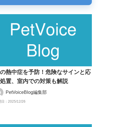
犬の熱中症を予防！危険なサインと応
急処置、室内での対策も解説
PetVoiceBlog編集部
日：2025/12/26