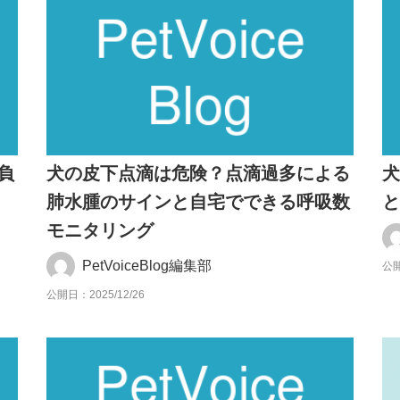
負
犬の皮下点滴は危険？点滴過多による
犬
肺水腫のサインと自宅でできる呼吸数
モニタリング
PetVoiceBlog編集部
公開
公開日：2025/12/26