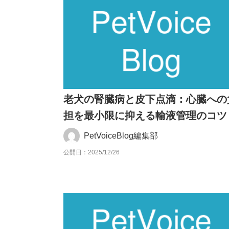
老犬の腎臓病と皮下点滴：心臓への
担を最小限に抑える輸液管理のコツ
PetVoiceBlog編集部
公開日：2025/12/26