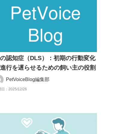
の認知症（DLS）：初期の行動変化
と進行を遅らせるための飼い主の役割
PetVoiceBlog編集部
日：2025/12/26