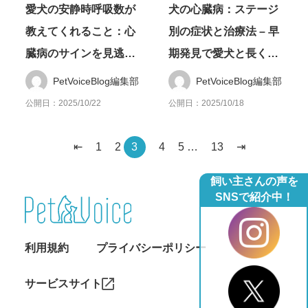
愛犬の安静時呼吸数が
犬の心臓病：ステージ
教えてくれること：心
別の症状と治療法 – 早
臓病のサインを見逃さ
期発見で愛犬と長く過
ない日々の健康管理
ごすための豆知識
PetVoiceBlog編集部
PetVoiceBlog編集部
公開日：2025/10/22
公開日：2025/10/18
⇤
1
2
3
4
5
…
13
⇥
飼い主さんの声を
SNSで紹介中！
利用規約
プライバシーポリシー
サービスサイト