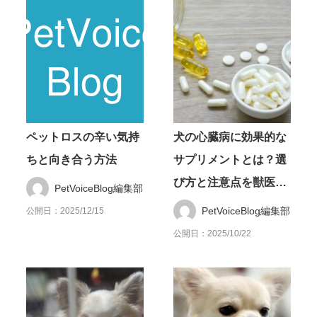
ペットロスの辛い気持
犬の心臓病に効果的な
ちと向き合う方法
サプリメントとは？選
び方と注意点を獣医師
PetVoiceBlog編集部
が解説
PetVoiceBlog編集部
公開日：2025/12/15
公開日：2025/10/22