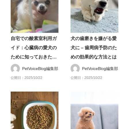
自宅での酸素室利用ガ
犬の歯磨きを嫌がる愛
イド：心臓病の愛犬の
犬に – 歯周病予防のた
ために知っておきたい
めの効果的な方法とは
こと
PetVoiceBlog編集部
PetVoiceBlog編集部
公開日：2025/10/22
公開日：2025/10/22