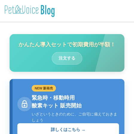
かんたん導入セットで初期費用が半額！
注文する
NEW 新発売
緊急時・移動時用
酸素キット 販売開始
いざというときのために、ご自宅に備えておきま
しょう
詳しくはこちら →